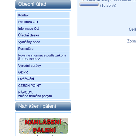
Obecní úřad
(16.85 %)
Kontakt
Struktura OÚ
Informace OÚ
Cel
Úřední deska
Zobr
Vyhlášky obce
Formuláře
Povinné informace podle zákona
č. 106/1999 Sb.
Výroční zprávy
GDPR
Ověřování
CZECH POINT
NÁVODY:
změna trvalého pobytu
Nahlášení pálení