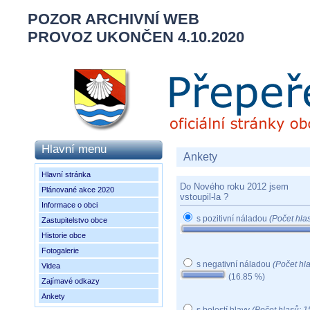
POZOR ARCHIVNÍ WEB
PROVOZ UKONČEN 4.10.2020
Hlavní menu
Ankety
Hlavní stránka
Do Nového roku 2012 jsem
Plánované akce 2020
vstoupil-la ?
Informace o obci
s pozitivní náladou
(Počet hla
Zastupitelstvo obce
Historie obce
Fotogalerie
s negativní náladou
(Počet hl
Videa
(16.85 %)
Zajímavé odkazy
Ankety
s bolestí hlavy
(Počet hlasů: 1