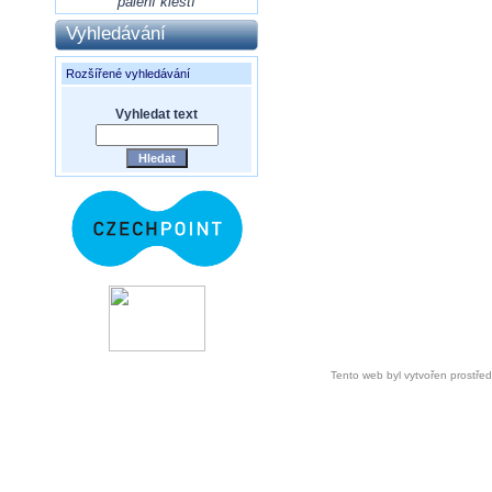
pálení klestí
Vyhledávání
Rozšířené vyhledávání
Vyhledat text
Tento web byl vytvořen prostře