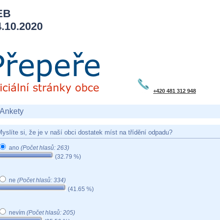
EB
10.2020
+420 481 312 948
Ankety
yslíte si, že je v naší obci dostatek míst na třídění odpadu?
ano
(Počet hlasů: 263)
(32.79 %)
ne
(Počet hlasů: 334)
(41.65 %)
nevím
(Počet hlasů: 205)