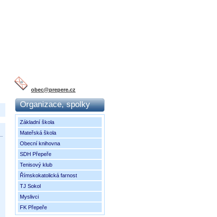
obec@prepere.cz
Organizace, spolky
Základní škola
Mateřská škola
Obecní knihovna
SDH Přepeře
Tenisový klub
Římskokatolická farnost
TJ Sokol
Myslivci
FK Přepeře