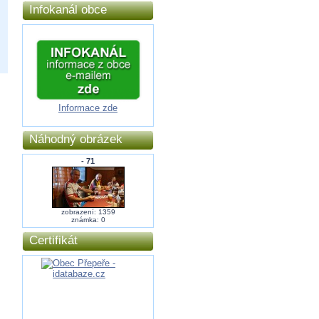
Infokanál obce
Informace zde
Náhodný obrázek
- 71
zobrazení: 1359
známka: 0
Certifikát