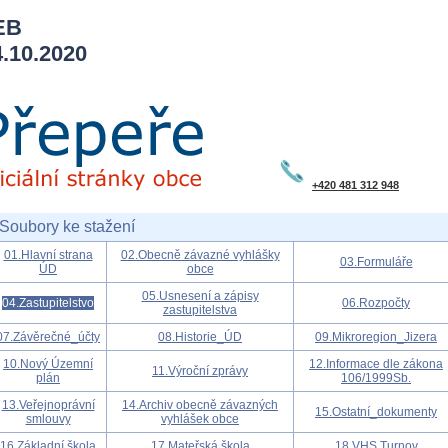
EB
10.2020
+420 481 312 948
Soubory ke stažení
01.Hlavní strana
02.Obecně závazné vyhlášky
03.Formuláře
ÚD
obce
05.Usnesení a zápisy
04.Zastupitelstvo
06.Rozpočty
zastupitelstva
07.Závěrečné_účty
08.Historie_ÚD
09.Mikroregion_Jizera
10.Nový Územní
12.Informace dle zákona
11.Výroční zprávy
plán
106/1999Sb.
13.Veřejnoprávní
14.Archiv obecně závazných
15.Ostatní_dokumenty
smlouvy
vyhlášek obce
16.Základní škola
17.Mateřská škola
18.VHS Turnov