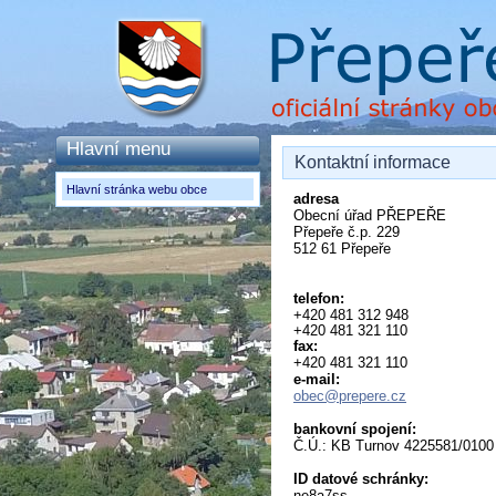
Hlavní menu
Kontaktní informace
Hlavní stránka webu obce
adresa
Obecní úřad PŘEPEŘE
Přepeře č.p. 229
512 61 Přepeře
telefon:
+420 481 312 948
+420 481 321 110
fax:
+420 481 321 110
e-mail:
obec@prepere.cz
bankovní spojení:
Č.Ú.: KB Turnov 4225581/0100 
ID datové schránky:
ne8a7ss